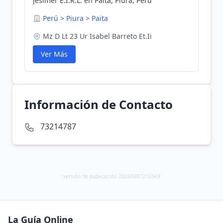
Jesimer E.I.R.L. en Paita, Piura, Perú
Perú
>
Piura
>
Paita
Mz D Lt 23 Ur Isabel Barreto Et.Ii
Ver Más
Información de Contacto
73214787
versión de publicación 20260807212349
La Guía Online