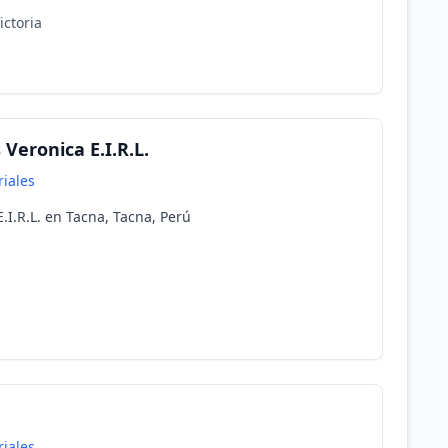
ictoria
Veronica E.I.R.L.
riales
.I.R.L. en Tacna, Tacna, Perú
riales