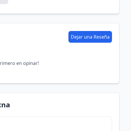
Dejar una Reseña
primero en opinar!
cna