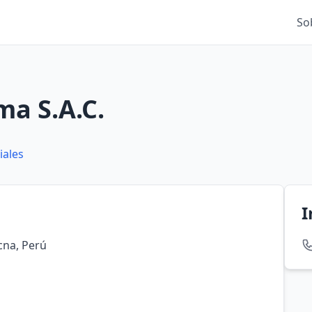
So
a S.A.C.
iales
I
cna, Perú