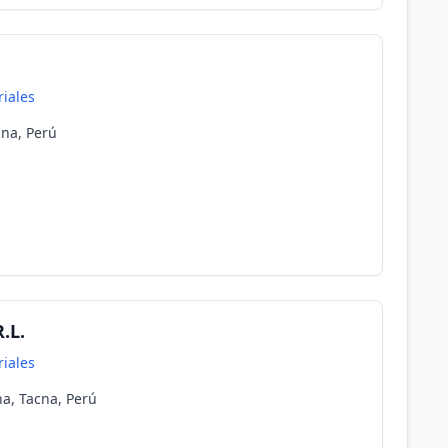
riales
cna, Perú
.L.
riales
na, Tacna, Perú