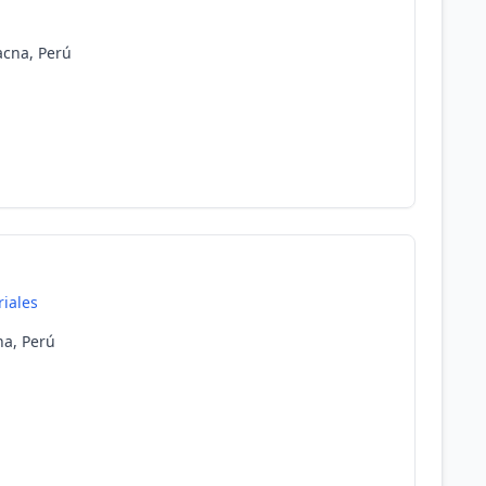
acna, Perú
riales
na, Perú