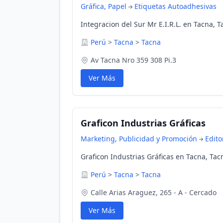
Gráfica, Papel
Etiquetas Autoadhesivas
Integracion del Sur Mr E.I.R.L. en Tacna, T
Perú
>
Tacna
>
Tacna
Av Tacna Nro 359 308 Pi.3
Ver Más
Graficon Industrias Gráficas
Marketing, Publicidad y Promoción
Edito
Graficon Industrias Gráficas en Tacna, Tac
Perú
>
Tacna
>
Tacna
Calle Arias Araguez, 265 - A - Cercado
Ver Más