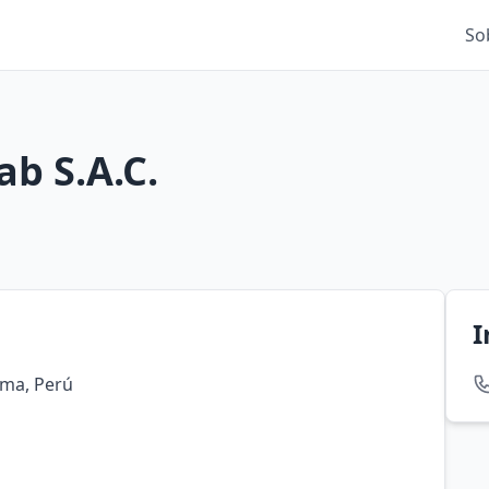
So
b S.A.C.
I
ima, Perú