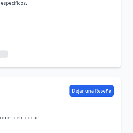
 específicos.
Dejar una Reseña
primero en opinar!