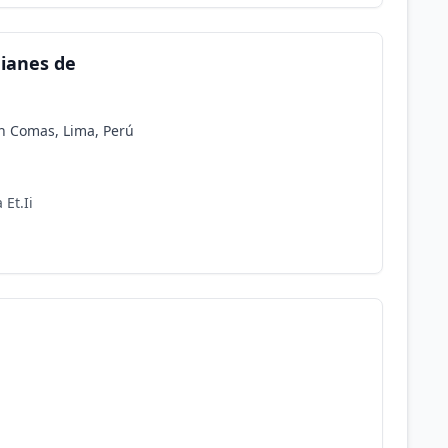
dianes de
en Comas, Lima, Perú
Et.Ii