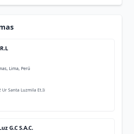
omas
.R.L
omas, Lima, Perú
 Ur Santa Luzmila Et.Ii
uz G.C S.A.C.