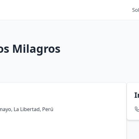
So
os Milagros
I
mayo, La Libertad, Perú