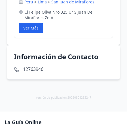
Perú
>
Lima
>
San Juan de Miraflores
Cl Felipe Oliva Nro 325 Ur S.Juan De
Miraflores Zn.A
Ver Más
Información de Contacto
12763946
versión de publicación 20260808233247
La Guía Online