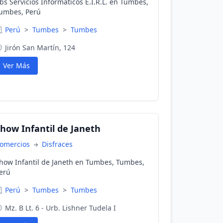
bs Servicios Informaticos E.I.R.L. en Tumbes,
umbes, Perú
Perú
>
Tumbes
>
Tumbes
Jirón San Martín, 124
Ver Más
how Infantil de Janeth
omercios
Disfraces
how Infantil de Janeth en Tumbes, Tumbes,
erú
Perú
>
Tumbes
>
Tumbes
Mz. B Lt. 6 - Urb. Lishner Tudela I