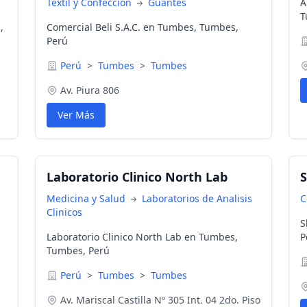
Textil y Confección
Guantes
A
T
,
Comercial Beli S.A.C. en Tumbes, Tumbes,
Perú
Perú
>
Tumbes
>
Tumbes
Av. Piura 806
Ver Más
Laboratorio Clinico North Lab
S
Medicina y Salud
Laboratorios de Analisis
C
Clinicos
S
Laboratorio Clinico North Lab en Tumbes,
P
Tumbes, Perú
Perú
>
Tumbes
>
Tumbes
Av. Mariscal Castilla Nº 305 Int. 04 2do. Piso