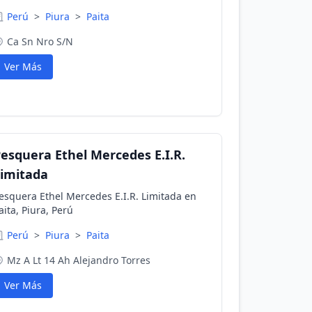
Perú
>
Piura
>
Paita
Ca Sn Nro S/N
Ver Más
esquera Ethel Mercedes E.I.R.
imitada
esquera Ethel Mercedes E.I.R. Limitada en
aita, Piura, Perú
Perú
>
Piura
>
Paita
Mz A Lt 14 Ah Alejandro Torres
Ver Más