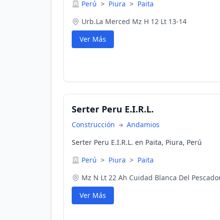
Perú
>
Piura
>
Paita
Urb.La Merced Mz H 12 Lt 13-14
Ver Más
Serter Peru E.I.R.L.
Construcción
Andamios
Serter Peru E.I.R.L. en Paita, Piura, Perú
Perú
>
Piura
>
Paita
Mz N Lt 22 Ah Cuidad Blanca Del Pescado
Ver Más