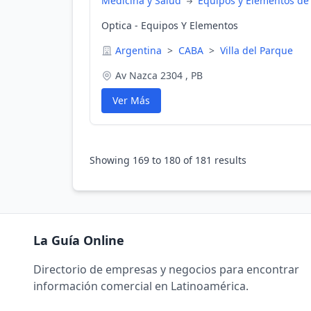
Medicina y Salud
Equipos y Elementos de
Optica - Equipos Y Elementos
Argentina
>
CABA
>
Villa del Parque
Av Nazca 2304 , PB
Ver Más
Showing
169
to
180
of
181
results
La Guía Online
Directorio de empresas y negocios para encontrar
información comercial en Latinoamérica.