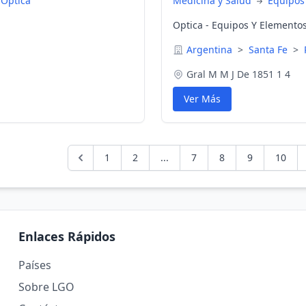
 Optica
Medicina y Salud
Equipos
Optica - Equipos Y Elemento
Argentina
>
Santa Fe
>
Gral M M J De 1851 1 4
Ver Más
1
2
...
7
8
9
10
Enlaces Rápidos
Países
Sobre LGO