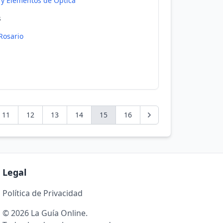
 y Elementos de Optica
s
Rosario
11
12
13
14
15
16
Legal
Política de Privacidad
© 2026 La Guía Online.