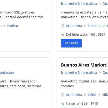
Internet e Informática
Di
ificado SSL gratis es
creamos tu estrategia de mar
vos ¡Contará además con todo
marketing. Diseño Web Profe
!
Ciudad de San Luis, Estancia 
go
>
Ñuñoa
Argentina
>
San Luis
>
Del libertador 100 , 5881
Ver Más
Buenos Aires Marketi
putacion
Internet e Informática
Di
ware. Hemos realizado
marketing digital, seo, sem
datos, catálogos, sistemas de
sociales
atos entre sistemas,
Argentina
>
CABA
>
Vil
Navarro 4839 , 1419