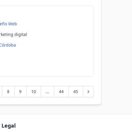
seño Web
eting digital
Córdoba
8
9
10
...
44
45
Legal