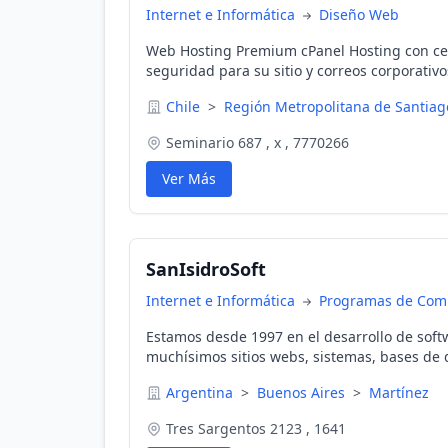
Internet e Informática
Diseño Web
Web Hosting Premium cPanel Hosting con cert
seguridad para su sitio y correos corporati
el respaldo de un datacenter de primer nivel
Chile
>
Región Metropolitana de Santia
Seminario 687 , x , 7770266
Ver Más
SanIsidroSoft
Internet e Informática
Programas de Com
Estamos desde 1997 en el desarrollo de soft
muchísimos sitios webs, sistemas, bases de 
pedidos, de E-Commerce, integraciones de d
Argentina
>
Buenos Aires
>
Martínez
sistemas de gestión y diseños.
Tres Sargentos 2123 , 1641