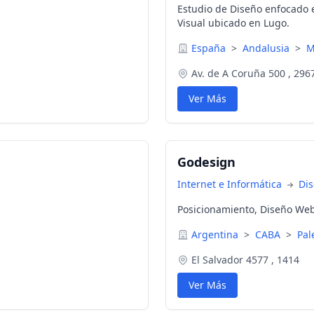
Estudio de Diseño enfocado 
Visual ubicado en Lugo.
España
>
Andalusia
>
M
Av. de A Coruña 500 , 296
Ver Más
Godesign
Internet e Informática
Di
Posicionamiento, Diseño We
Argentina
>
CABA
>
Pal
El Salvador 4577 , 1414
Ver Más