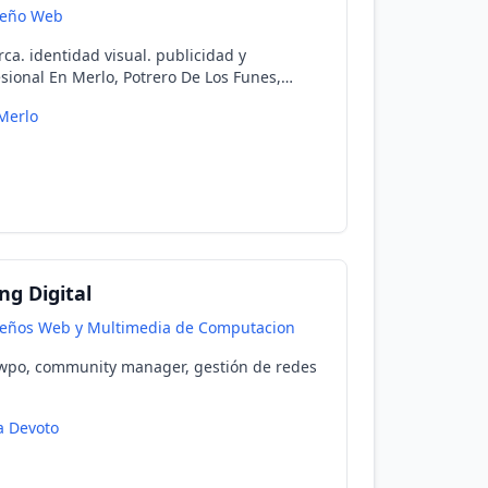
seño Web
ca. identidad visual. publicidad y
sional En Merlo, Potrero De Los Funes,
Grande, Trapiche, La Carolina, El Volcán.
Merlo
ng Digital
seños Web y Multimedia de Computacion
, wpo, community manager, gestión de redes
la Devoto