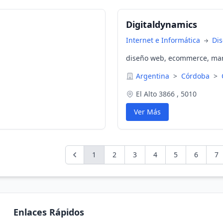
Digitaldynamics
Internet e Informática
Di
diseño web, ecommerce, mark
Argentina
>
Córdoba
>
El Alto 3866 , 5010
Ver Más
1
2
3
4
5
6
7
Enlaces Rápidos