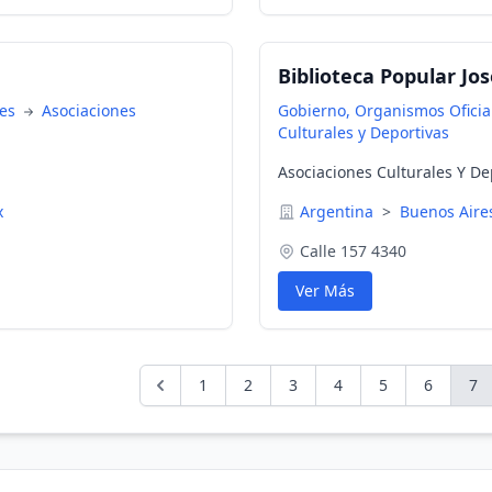
Biblioteca Popular Jo
nes
Asociaciones
Gobierno, Organismos Oficial
Culturales y Deportivas
Asociaciones Culturales Y De
x
Argentina
>
Buenos Air
Calle 157 4340
Ver Más
1
2
3
4
5
6
7