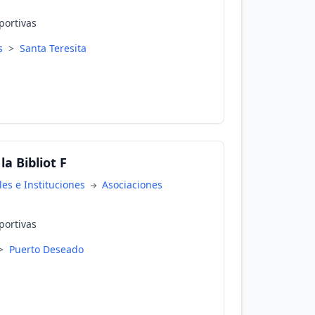
portivas
es
>
Santa Teresita
a Bibliot F
es e Instituciones
Asociaciones
portivas
>
Puerto Deseado