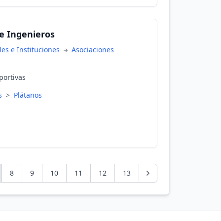
se Ingenieros
es e Instituciones
Asociaciones
portivas
es
>
Plátanos
8
9
10
11
12
13