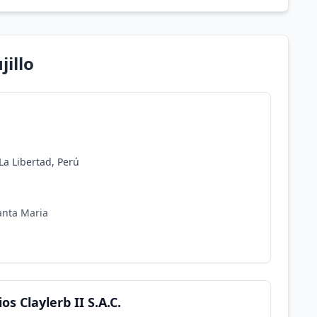
jillo
 La Libertad, Perú
anta Maria
s Claylerb II S.A.C.