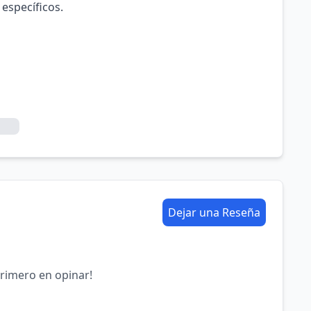
 específicos.
Dejar una Reseña
primero en opinar!