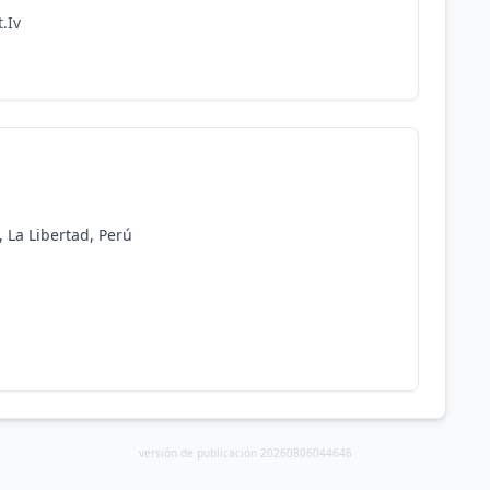
.Iv
, La Libertad, Perú
versión de publicación 20260806044646