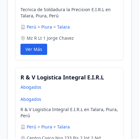
Tecnica de Soldadura la Precision E.I.R.L en
Talara, Piura, Perú
Perú
>
Piura
>
Talara
Mz R Lt 1 Jorge Chavez
Ver Más
R & V Logistica Integral E.I.R.L
Abogados
Abogados
R & V Logistica Integral E.I.R.L en Talara, Piura,
Perú
Perú
>
Piura
>
Talara
Centro Civico Nro 233 Pis 2 Int.2 Nd