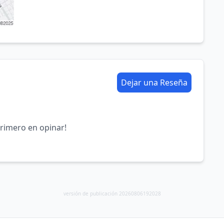
Dejar una Reseña
primero en opinar!
versión de publicación 20260806192028