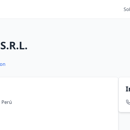
So
S.R.L.
lon
I
, Perú