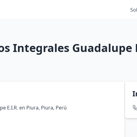
So
os Integrales Guadalupe E
I
e E.I.R. en Piura, Piura, Perú