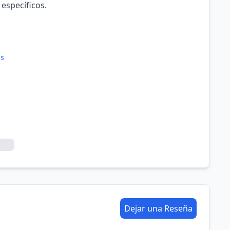
 específicos.
as
Dejar una Reseña