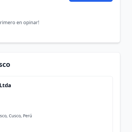
primero en opinar!
sco
 Ltda
usco, Cusco, Perú