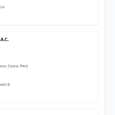
ica
A.C.
usco, Cusco, Perú
cado B