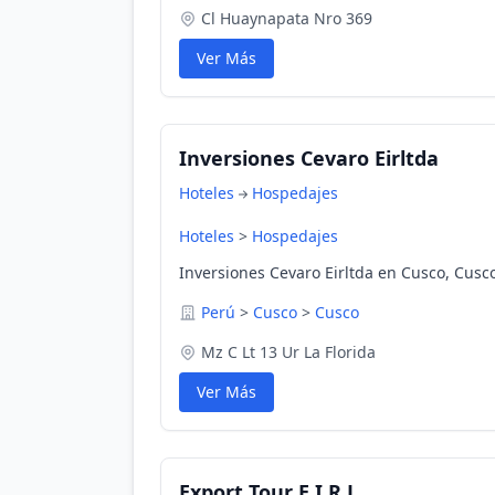
Cl Huaynapata Nro 369
Ver Más
Inversiones Cevaro Eirltda
Hoteles
Hospedajes
Hoteles
>
Hospedajes
Inversiones Cevaro Eirltda en Cusco, Cusc
Perú
>
Cusco
>
Cusco
Mz C Lt 13 Ur La Florida
Ver Más
Export Tour E.I.R.L.