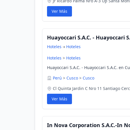
Jr Ricardo Palma Nro A-3 Up Santa Mon
Ver Más
Huayoccari S.A.C. - Huayoccari S.
Hoteles
Hoteles
Hoteles
>
Hoteles
Huayoccari S.A.C. - Huayoccari S.A.C. en C
Perú
>
Cusco
>
Cusco
Cl Quinta Jardin C Nro 11 Santiago Cer
Ver Más
In Nova Corporation S.A.C.-In N