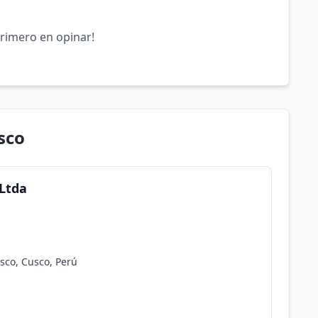
primero en opinar!
sco
 Ltda
usco, Cusco, Perú