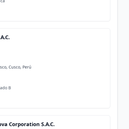
ica
A.C.
usco, Cusco, Perú
cado B
ova Corporation S.A.C.