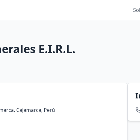
So
rales E.I.R.L.
I
jamarca, Cajamarca, Perú