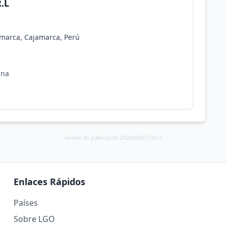
.L
amarca, Cajamarca, Perú
una
versión de publicación 20260806173011
Enlaces Rápidos
Países
Sobre LGO