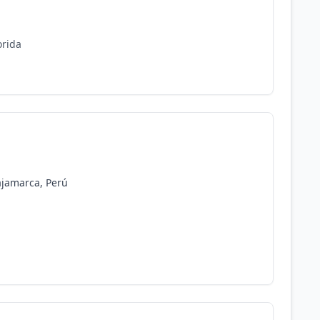
orida
ajamarca, Perú