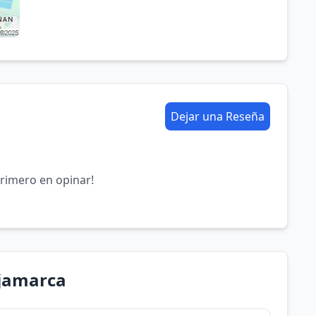
Dejar una Reseña
primero en opinar!
ajamarca