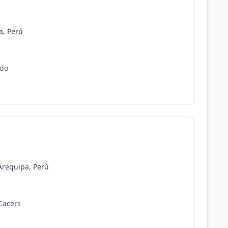
a, Perú
ado
 Arequipa, Perú
 Cacers