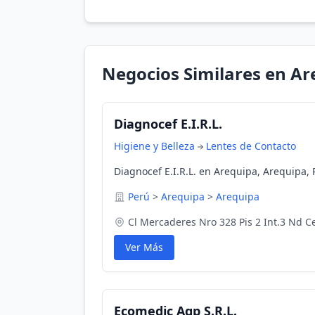
Negocios Similares en Ar
Diagnocef E.I.R.L.
Higiene y Belleza
Lentes de Contacto
Diagnocef E.I.R.L. en Arequipa, Arequipa, 
Perú
>
Arequipa
>
Arequipa
Cl Mercaderes Nro 328 Pis 2 Int.3 Nd C
Ver Más
Ecomedic Aqp S.R.L.