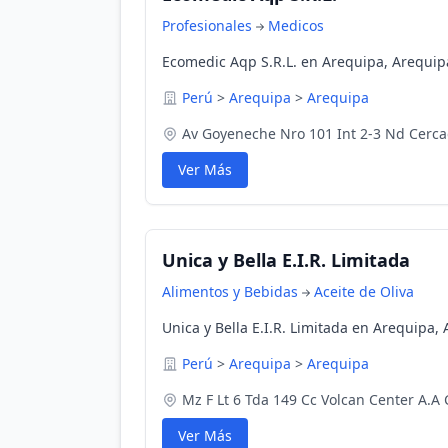
Profesionales
Medicos
Ecomedic Aqp S.R.L. en Arequipa, Arequip
Perú
>
Arequipa
>
Arequipa
Av Goyeneche Nro 101 Int 2-3 Nd Cerc
Ver Más
Unica y Bella E.I.R. Limitada
Alimentos y Bebidas
Aceite de Oliva
Unica y Bella E.I.R. Limitada en Arequipa,
Perú
>
Arequipa
>
Arequipa
Mz F Lt 6 Tda 149 Cc Volcan Center A.A
Ver Más