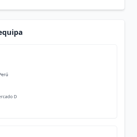
equipa
Perú
ercado D