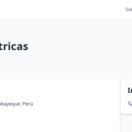
So
tricas
I
ambayeque, Perú