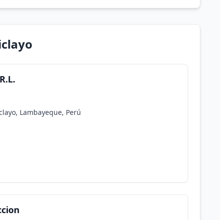
iclayo
R.L.
hiclayo, Lambayeque, Perú
ccion