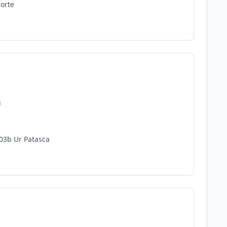
Norte
ú
103b Ur Patasca