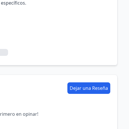
 específicos.
Dejar una Reseña
primero en opinar!