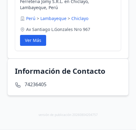
Ferreteria Jomy S.R.L. en Chiclayo,
Lambayeque, Perú
Perú
>
Lambayeque
>
Chiclayo
Av Santiago L.Gonzales Nro 967
Ver Más
Información de Contacto
74236405
versión de publicación 20260804204757