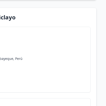
iclayo
mbayeque, Perú