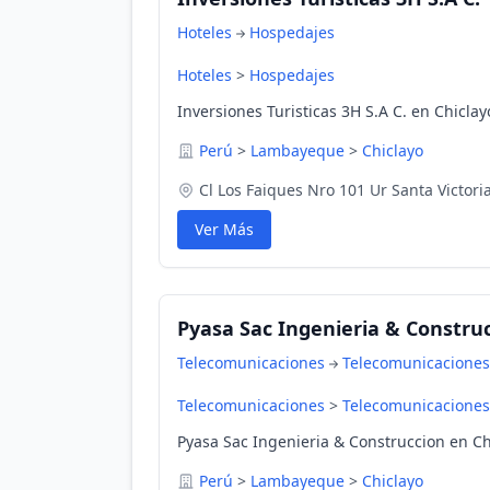
Hoteles
Hospedajes
Hoteles
>
Hospedajes
Inversiones Turisticas 3H S.A C. en Chicl
Perú
>
Lambayeque
>
Chiclayo
Cl Los Faiques Nro 101 Ur Santa Victori
Ver Más
Pyasa Sac Ingenieria & Constru
Telecomunicaciones
Telecomunicaciones
Telecomunicaciones
>
Telecomunicaciones
Pyasa Sac Ingenieria & Construccion en C
Perú
>
Lambayeque
>
Chiclayo