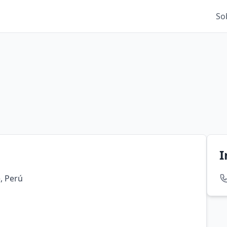
So
I
, Perú