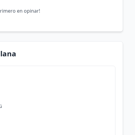
primero en opinar!
llana
rú