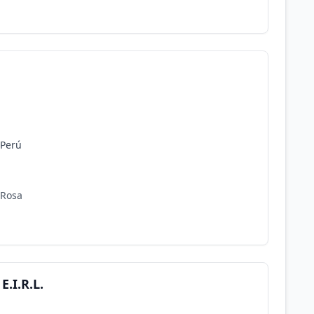
 Perú
 Rosa
.I.R.L.