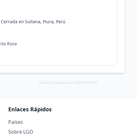
errada en Sullana, Piura, Perú
anta Rosa
versión de publicación 20260806090312
Enlaces Rápidos
Países
Sobre LGO