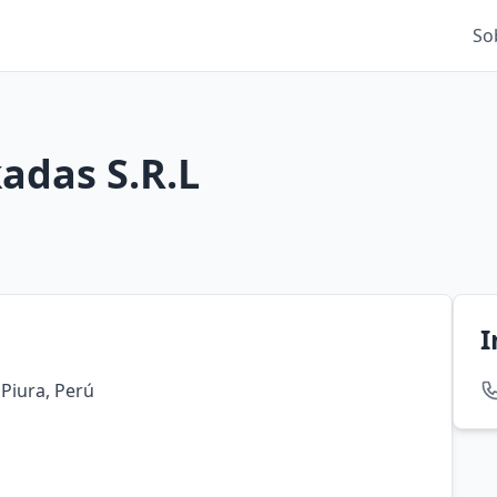
So
adas S.R.L
I
 Piura, Perú