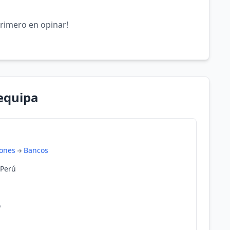
primero en opinar!
equipa
iones
Bancos
 Perú
o