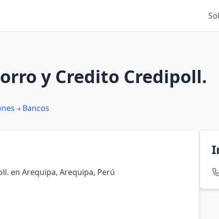
So
rro y Credito Credipoll.
ones
Bancos
I
ll. en Arequipa, Arequipa, Perú