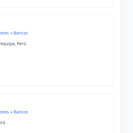
iones
Bancos
requipa, Perú
iones
Bancos
erú