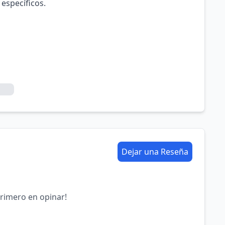
 específicos.
Dejar una Reseña
primero en opinar!