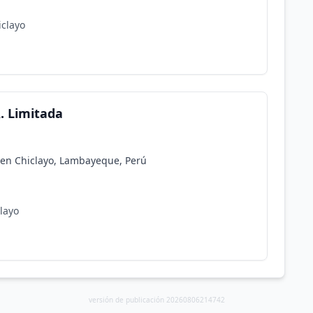
iclayo
. Limitada
a en Chiclayo, Lambayeque, Perú
layo
versión de publicación 20260806214742