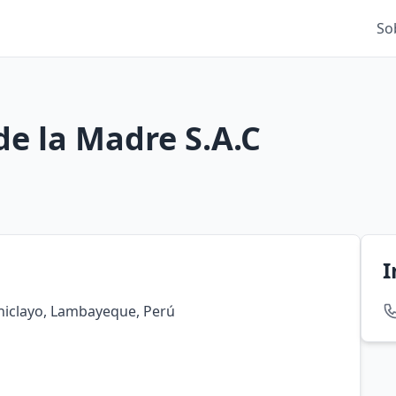
So
 de la Madre S.A.C
I
 Chiclayo, Lambayeque, Perú