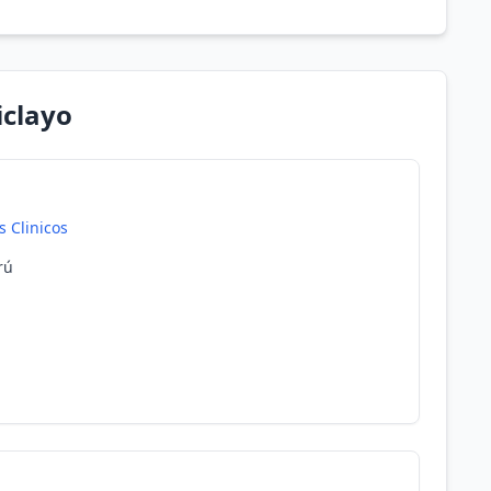
iclayo
s Clinicos
rú