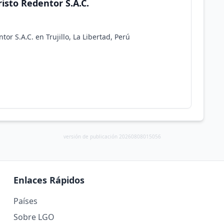
isto Redentor S.A.C.
or S.A.C. en Trujillo, La Libertad, Perú
versión de publicación 20260808015056
Enlaces Rápidos
Países
Sobre LGO