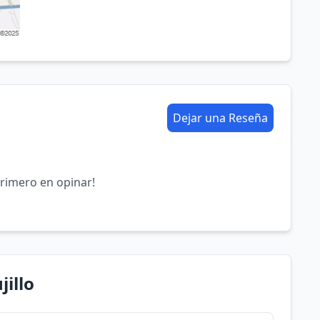
Dejar una Reseña
primero en opinar!
jillo