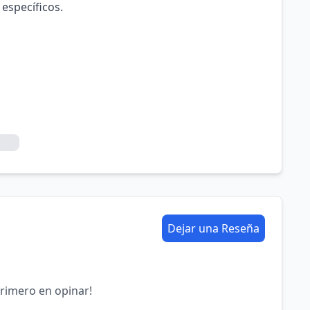
 específicos.
Dejar una Reseña
primero en opinar!