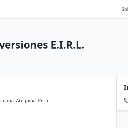
So
ersiones E.I.R.L.
I
Camana, Arequipa, Perú