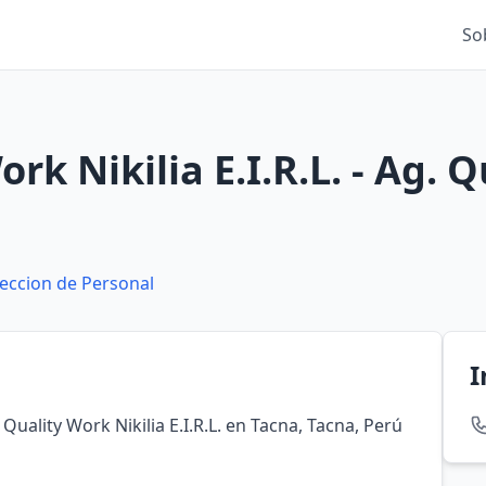
So
k Nikilia E.I.R.L. - Ag. Q
leccion de Personal
I
. Quality Work Nikilia E.I.R.L. en Tacna, Tacna, Perú