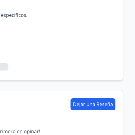
 específicos.
Dejar una Reseña
primero en opinar!