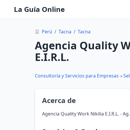
La Guía Online
Perú
/
Tacna
/
Tacna
Agencia Quality Wor
E.I.R.L.
Consultoría y Servicios para Empresas
Se
Acerca de
Agencia Quality Work Nikilia E.I.R.L. - Ag