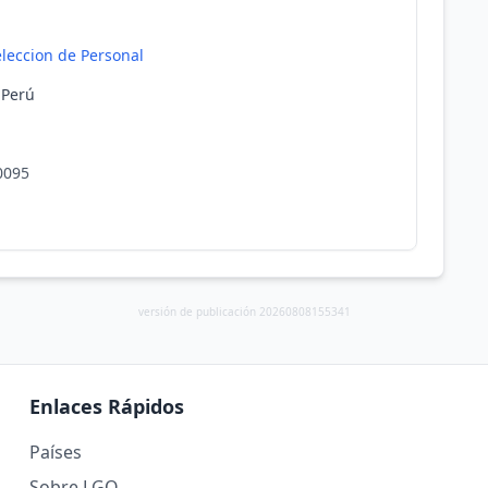
leccion de Personal
 Perú
0095
versión de publicación 20260808155341
Enlaces Rápidos
Países
Sobre LGO