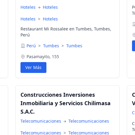
Hoteles
Hoteles
P
T
Hoteles
>
Hoteles
Restaurant Mi Rossalee en Tumbes, Tumbes,
Perú
Perú
>
Tumbes
>
Tumbes
Pasamayito, 155
Ver Más
Construcciones Inversiones
C
Inmobiliaria y Servicios Chilimasa
V
S.A.C.
C
Telecomunicaciones
Telecomunicaciones
C
T
Telecomunicaciones
>
Telecomunicaciones