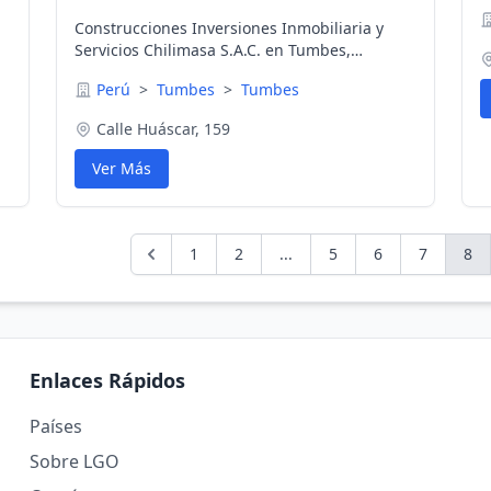
Construcciones Inversiones Inmobiliaria y
Servicios Chilimasa S.A.C. en Tumbes,
Tumbes, Perú
Perú
>
Tumbes
>
Tumbes
Calle Huáscar, 159
Ver Más
1
2
...
5
6
7
8
Enlaces Rápidos
Países
Sobre LGO