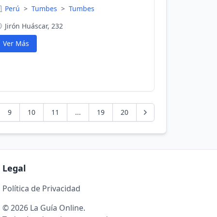
Perú
>
Tumbes
>
Tumbes
Jirón Huáscar, 232
Ver Más
9
10
11
...
19
20
Legal
Política de Privacidad
© 2026 La Guía Online.