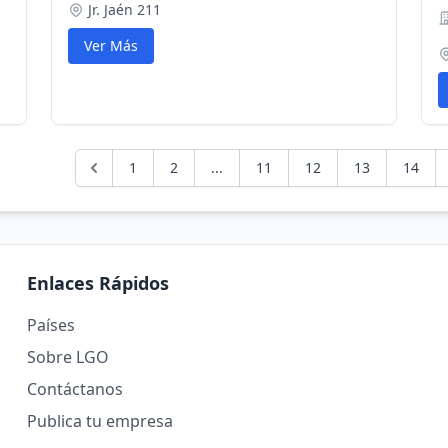
Jr. Jaén 211
Ver Más
1
2
...
11
12
13
14
Enlaces Rápidos
Países
Sobre LGO
Contáctanos
Publica tu empresa