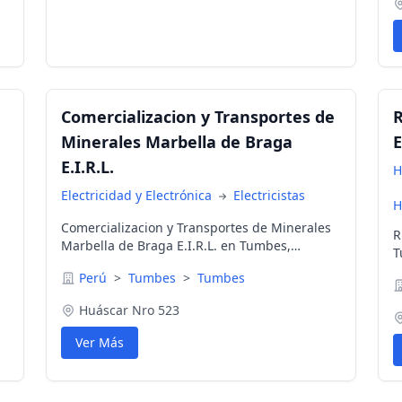
Comercializacion y Transportes de
Minerales Marbella de Braga
E
E.I.R.L.
H
Electricidad y Electrónica
Electricistas
H
Comercializacion y Transportes de Minerales
R
Marbella de Braga E.I.R.L. en Tumbes,
T
Tumbes, Perú
Perú
>
Tumbes
>
Tumbes
Huáscar Nro 523
Ver Más