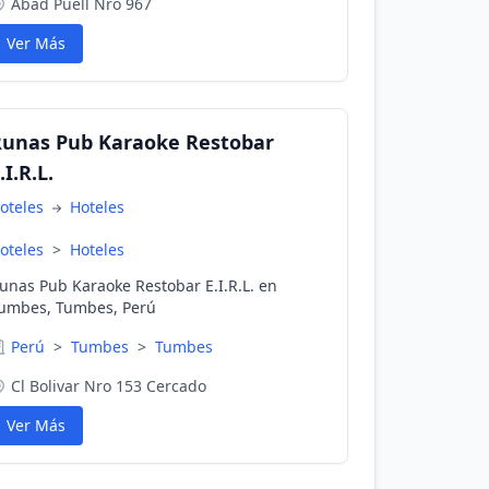
Abad Puell Nro 967
Ver Más
Runas Pub Karaoke Restobar
.I.R.L.
oteles
Hoteles
oteles
>
Hoteles
unas Pub Karaoke Restobar E.I.R.L. en
umbes, Tumbes, Perú
Perú
>
Tumbes
>
Tumbes
Cl Bolivar Nro 153 Cercado
Ver Más