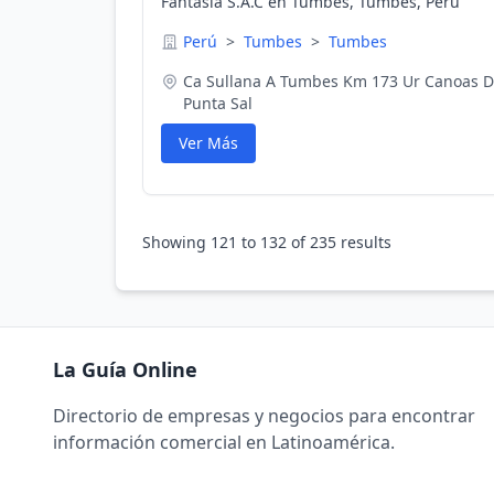
Fantasia S.A.C en Tumbes, Tumbes, Perú
Perú
>
Tumbes
>
Tumbes
Ca Sullana A Tumbes Km 173 Ur Canoas 
Punta Sal
Ver Más
Showing
121
to
132
of
235
results
La Guía Online
Directorio de empresas y negocios para encontrar
información comercial en Latinoamérica.