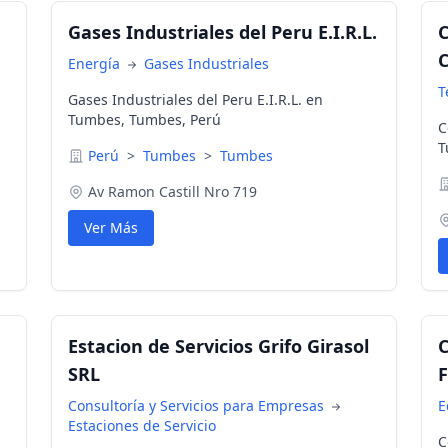
Gases Industriales del Peru E.I.R.L.
C
C
Energía
Gases Industriales
T
Gases Industriales del Peru E.I.R.L. en
Tumbes, Tumbes, Perú
C
T
Perú
>
Tumbes
>
Tumbes
Av Ramon Castill Nro 719
Ver Más
Estacion de Servicios Grifo Girasol
C
SRL
F
Consultoría y Servicios para Empresas
E
Estaciones de Servicio
C