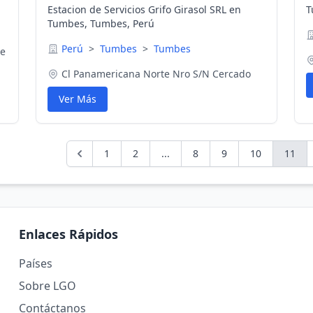
Estacion de Servicios Grifo Girasol SRL en
T
Tumbes, Tumbes, Perú
Perú
>
Tumbes
>
Tumbes
De
Cl Panamericana Norte Nro S/N Cercado
Ver Más
1
2
...
8
9
10
11
Enlaces Rápidos
Países
Sobre LGO
Contáctanos