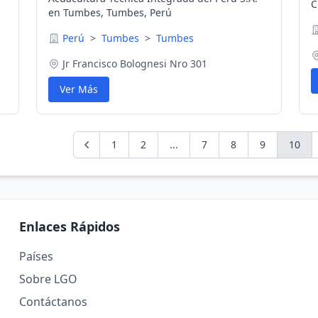
C
en Tumbes, Tumbes, Perú
Perú
>
Tumbes
>
Tumbes
Jr Francisco Bolognesi Nro 301
Ver Más
1
2
...
7
8
9
10
Enlaces Rápidos
Países
Sobre LGO
Contáctanos